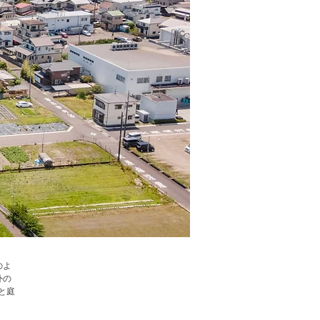
のよ
外の
と庭