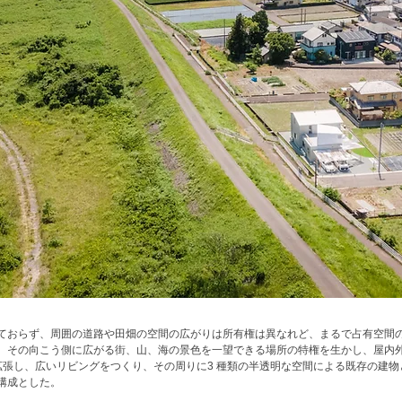
ておらず、周囲の道路や田畑の空間の広がりは所有権は異なれど、まるで占有空間
、その向こう側に広がる街、山、海の景色を一望できる場所の特権を生かし、屋内
拡張し、広いリビングをつくり、その周りに3 種類の半透明な空間による既存の建物
構成とした。