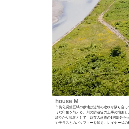
house M
市街化調整区域の敷地は近隣の建物が隣り合っ
うな印象を与える。川の防波堤の土手の地形と
緩やかな境界として、既存の建物の1階部分を
やテラスとのバッファーを加え、レイヤー状の