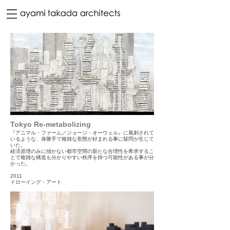
Tokyo Re-metabolizing
『アニマル・ファーム／ジョージ・オーウェル』に風刺されて
いるような、身勝手で複雑な形態が好まれる事に疑問が生じて
いた。
経済原理のみに傾かない都市空間の新たな合理性を希求するこ
とで複雑な構造も分かりやすい秩序を持つ可能性がある事が分
かった。
2011
ドローイング・アート